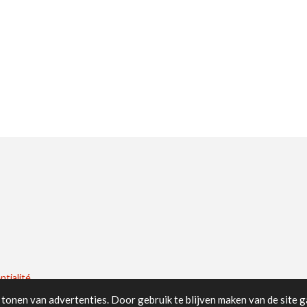
tialité .
tonen van advertenties. Door gebruik te blijven maken van de site g