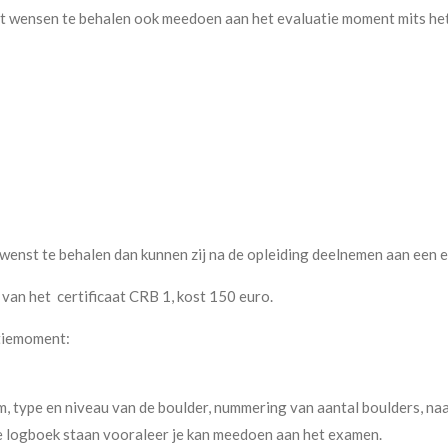
at wensen te behalen ook meedoen aan het evaluatie moment mits het
at wenst te behalen dan kunnen zij na de opleiding deelnemen aan een
an het certificaat CRB 1, kost 150 euro.
atiemoment:
, type en niveau van de boulder, nummering van aantal boulders, na
je logboek staan vooraleer je kan meedoen aan het examen.