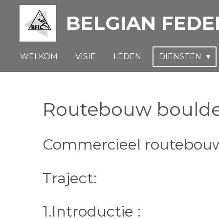
Ga
BELGIAN FEDE
direct
naar
de
WELKOM
VISIE
LEDEN
DIENSTEN
hoofdinhoud
Routebouw boulde
Commercieel routebouwe
Traject:
1.Introductie :