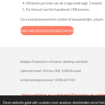
Minimum periode van de stage bedraagt 3 maand.
De inhoud van het handboek CRB kennen.
De evaluatiemomenten vinden driemaandelijks plaats.
INSCHRIJVINGEN EN KALENDER
Belgian Federation of indoor climbing vzw/asbl.
Lakensestraat 154 bus 002, 1000 Brussel
ondernemingsnummer: 0768.627.010
Privacyverklaring en cookiebeleid/Déclaration de confiden
Deze website gebruikt cookies voor analyse-doeleinden en/of het 