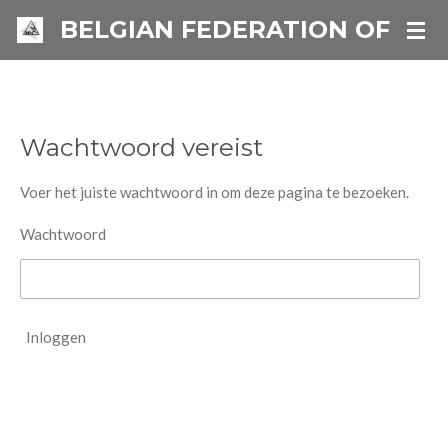
Ga
BELGIAN FEDERATION OF IN
direct
naar
de
hoofdinhoud
Wachtwoord vereist
Voer het juiste wachtwoord in om deze pagina te bezoeken.
Wachtwoord
Inloggen