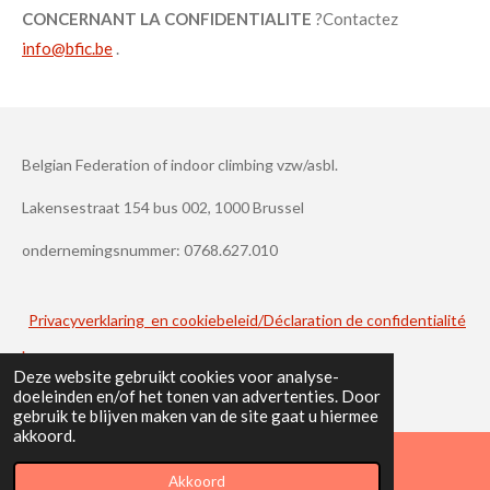
CONCERNANT LA CONFIDENTIALITE
?Contactez
info@bfic.be
.
Belgian Federation of indoor climbing vzw/asbl.
Lakensestraat 154 bus 002, 1000 Brussel
ondernemingsnummer: 0768.627.010
Privacyverklaring en cookiebeleid/Déclaration de confidentialité
.
Deze website gebruikt cookies voor analyse-
doeleinden en/of het tonen van advertenties. Door
gebruik te blijven maken van de site gaat u hiermee
akkoord.
Akkoord
E-mailadres